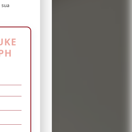
o sua
UKE
PH