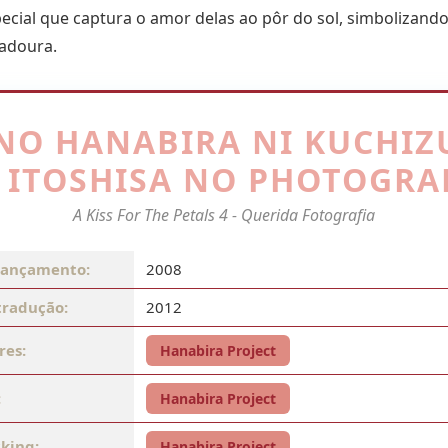
pecial que captura o amor delas ao pôr do sol, simbolizand
radoura.
NO HANABIRA NI KUCHIZ
: ITOSHISA NO PHOTOGRA
A Kiss For The Petals 4 - Querida Fotografia
lançamento:
2008
tradução:
2012
res:
Hanabira Project
:
Hanabira Project
king:
Hanabira Project