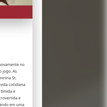
o novamente no
o jogo. As
minina St.
vida cotidiana
 tímida e
trovertida e
inando em uma