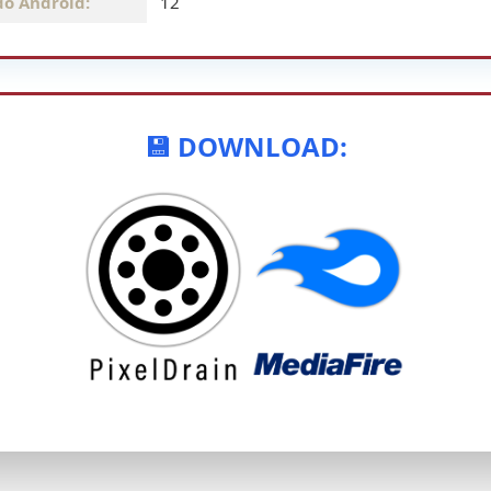
do Android:
12
💾 DOWNLOAD: