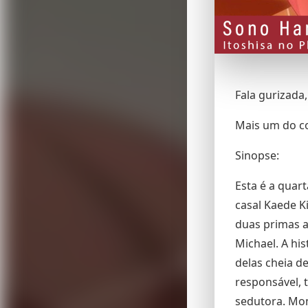
Fala gurizada
Mais um do c
Sinopse:
Esta é a quar
casal Kaede K
duas primas a
Michael. A hi
delas cheia d
responsável, 
sedutora. Mo