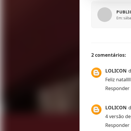
PUBLI
Em: sába
2 comentários:
LOLICON
d
Feliz natallll
Responder
LOLICON
d
4 versão de
Responder