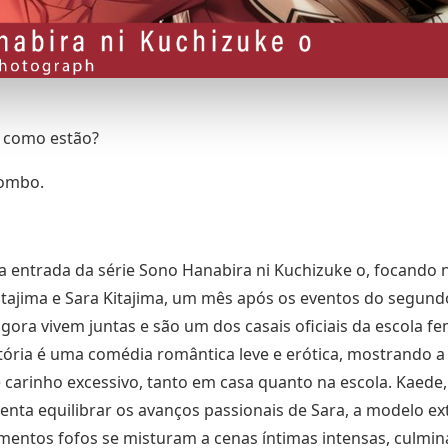
, como estão?
ombo.
ta entrada da série Sono Hanabira ni Kuchizuke o, focand
itajima e Sara Kitajima, um mês após os eventos do segund
gora vivem juntas e são um dos casais oficiais da escola fe
stória é uma comédia romântica leve e erótica, mostrando a 
e carinho excessivo, tanto em casa quanto na escola. Kaede,
tenta equilibrar os avanços passionais de Sara, a modelo ex
mentos fofos se misturam a cenas íntimas intensas, culm