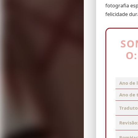
fotografia es
felicidade du
SO
O
Ano de 
Ano de 
Traduto
Revisão
RomHac