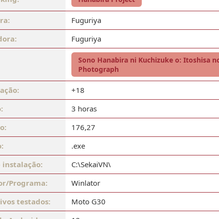
ra:
Fuguriya
dora:
Fuguriya
Sono Hanabira ni Kuchizuke o: Itoshisa n
Photograph
cação:
+18
:
3 horas
o:
176,27
:
.exe
 instalação:
C:\SekaiVN\
or/Programa:
Winlator
ivos testados:
Moto G30