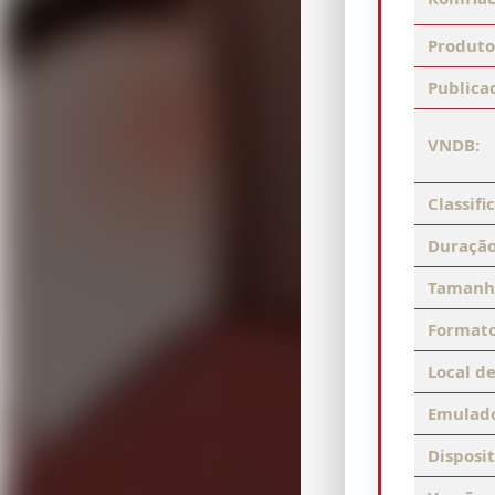
Produto
Publica
VNDB:
Classifi
Duração
Tamanh
Formato
Local de
Emulad
Disposit