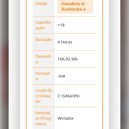
VNDB:
Hanabira ni
Kuchizuke o
Classific
+18
ação:
Duração
4 Horas
:
Tamanh
166,92 Mb
o:
Format
.exe
o:
Local de
instalaç
C:\SekaiVN\
ão:
Emulad
or/Prog
Winlator
rama: