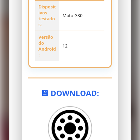
Disposit
ivos
Moto G30
testado
s:
Versão
do
12
Android
:
💾 DOWNLOAD: