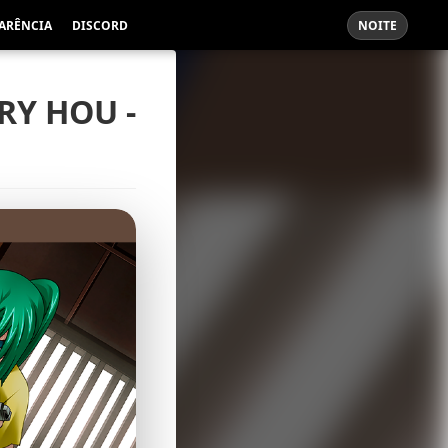
ARÊNCIA
DISCORD
NOITE
RY HOU -