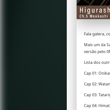
Fala galera, 
Mais um da Sa
versão pelo 0
Lista dos outr
Cap 01: Onika
Cap 02: Wata
Cap 03: Tatar
Cap 04: Hima