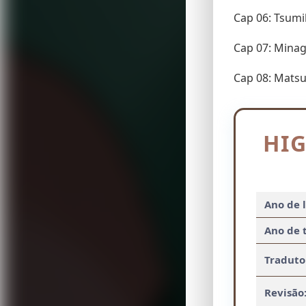
Cap 06: Tsum
Cap 07: Mina
Cap 08: Matsu
HI
Ano de 
Ano de 
Traduto
Revisão