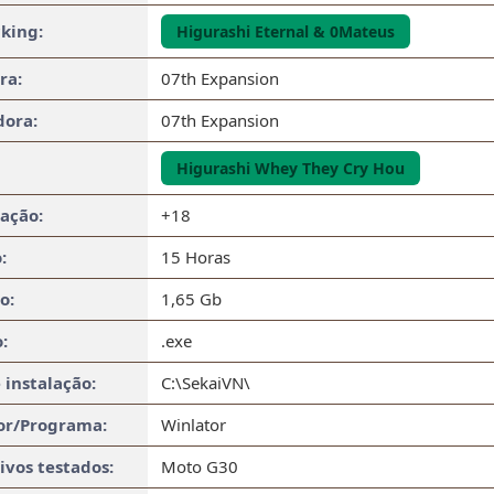
king:
Higurashi Eternal & 0Mateus
ra:
07th Expansion
dora:
07th Expansion
Higurashi Whey They Cry Hou
cação:
+18
:
15 Horas
o:
1,65 Gb
:
.exe
 instalação:
C:\SekaiVN\
or/Programa:
Winlator
ivos testados:
Moto G30