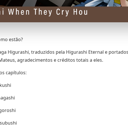
como estão?
ga Higurashi, traduzidos pela Higurashi Eternal e portado
Mateus, agradecimentos e créditos totais a eles.
os capítulos:
kushi
nagashi
igoroshi
tsubushi