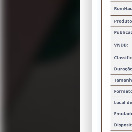
RomHac
Produto
Publica
VNDB:
Classifi
Duração
Tamanh
Formato
Local de
Emulad
Disposit