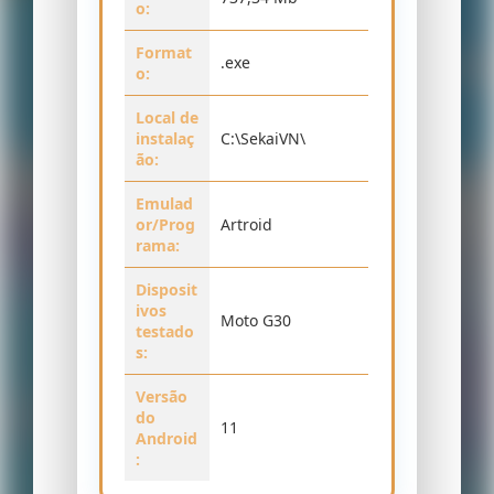
o:
Format
.exe
o:
Local de
instalaç
C:\SekaiVN\
ão:
Emulad
or/Prog
Artroid
rama:
Disposit
ivos
Moto G30
testado
s:
Versão
do
11
Android
: