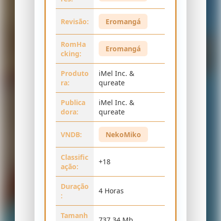
Revisão:
Eromangá
RomHa
Eromangá
cking:
Produto
iMel Inc. &
ra:
qureate
Publica
iMel Inc. &
dora:
qureate
VNDB:
NekoMiko
Classific
+18
ação:
Duração
4 Horas
:
Tamanh
737,34 Mb