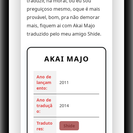
traduzir, na moral, ou eu sou
preguiçoso mesmo, oque é mais
provável, bom, pra não demorar
mais, fiquem ai com Akai Majo
traduzido pelo meu amigo Shide.
AKAI MAJO
Ano de
lançam
2011
ento:
Ano de
traduçã
2014
o:
Traduto
Shide
res: