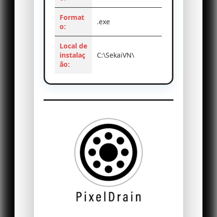
Format
.exe
o:
Local de
instalaç
C:\SekaiVN\
ão: