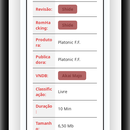
Revisão:
Shide
RomHa
Shide
cking:
Produto
Platonic F.F.
ra:
Publica
Platonic F.F.
dora:
VNDB:
Akai Majo
Classific
Livre
ação:
Duração
10 Min
:
Tamanh
6,50 Mb
o: